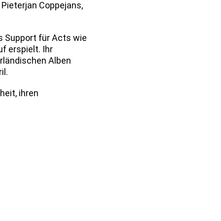
Pieterjan Coppejans,
s Support für Acts wie
 erspielt. Ihr
erländischen Alben
l.
eit, ihren