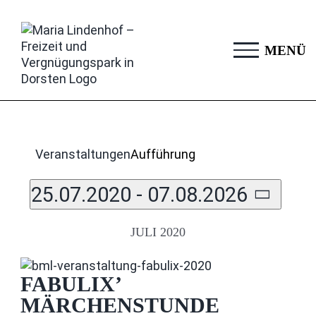
Zum
Inhalt
springen
Veranstaltungen
Aufführung
Ansichten-
Veranstaltung
25.07.2020
 - 
07.08.2026
Navigation
Ansichten-
Datum
Navigation
JULI 2020
wählen.
FABULIX’
MÄRCHENSTUNDE