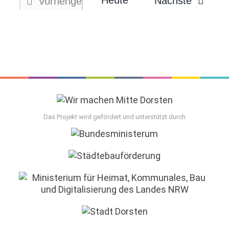
Heute
Veranst
Nächste
Vorherige
Veranstaltungen
Das Projekt wird gefördert und unterstützt durch